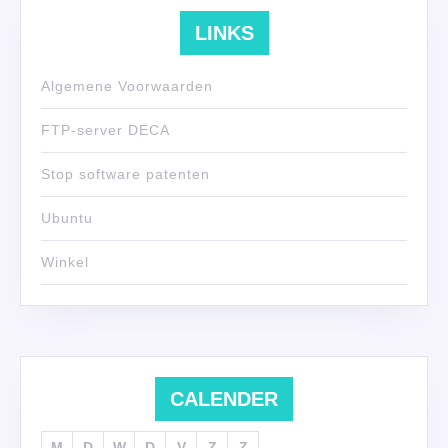
LINKS
Algemene Voorwaarden
FTP-server DECA
Stop software patenten
Ubuntu
Winkel
CALENDER
M
D
W
D
V
Z
Z