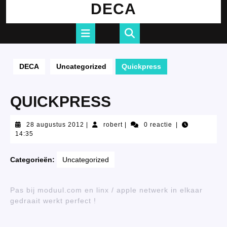
Ga
DECA
naar
de
Open
inhoud
knop
DECA
Uncategorized
Quickpress
QUICKPRESS
28
robert
28 augustus 2012
|
robert
|
0 reactie
|
augustus
14:35
2012
Categorieën:
Uncategorized
Pas bij moduul.com en linx / apple netwerk in elkaar
gedraait werkt perfect !