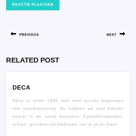
BERICHT
NAVIGATIE
PREVIOUS
NEXT
Vorig
Volgend
bericht:
bericht:
RELATED POST
DECA
DECA
Deca is sinds 1986 met veel succes begonnen
met automatisering. Nu hebben we veel klanten
vooral in de small business. Fysiotherapeuten,
artsen, grondverzet bedrijven zijn al jaren klant.